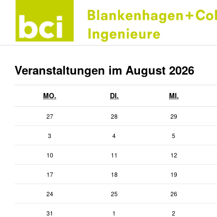
Veranstaltungen im August 2026
MONTAG
DIENSTAG
MITTWOCH
MO.
DI.
MI.
27.
28.
29.
27
28
29
Juli
Juli
Juli
3.
4.
5.
3
4
5
2026
2026
2026
August
August
August
10.
11.
12.
10
11
12
2026
2026
2026
August
August
August
17.
18.
19.
17
18
19
2026
2026
2026
August
August
August
24.
25.
26.
24
25
26
2026
2026
2026
August
August
August
31.
1.
2.
31
1
2
2026
2026
2026