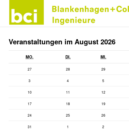
Veranstaltungen im August 2026
MONTAG
DIENSTAG
MITTWOCH
MO.
DI.
MI.
27.
28.
29.
27
28
29
Juli
Juli
Juli
3.
4.
5.
3
4
5
2026
2026
2026
August
August
August
10.
11.
12.
10
11
12
2026
2026
2026
August
August
August
17.
18.
19.
17
18
19
2026
2026
2026
August
August
August
24.
25.
26.
24
25
26
2026
2026
2026
August
August
August
31.
1.
2.
31
1
2
2026
2026
2026