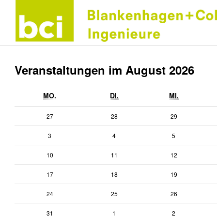
Veranstaltungen im August 2026
MONTAG
DIENSTAG
MITTWOCH
MO.
DI.
MI.
27.
28.
29.
27
28
29
Juli
Juli
Juli
3.
4.
5.
3
4
5
2026
2026
2026
August
August
August
10.
11.
12.
10
11
12
2026
2026
2026
August
August
August
17.
18.
19.
17
18
19
2026
2026
2026
August
August
August
24.
25.
26.
24
25
26
2026
2026
2026
August
August
August
31.
1.
2.
31
1
2
2026
2026
2026