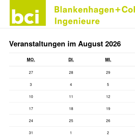
Veranstaltungen im August 2026
MONTAG
DIENSTAG
MITTWOCH
MO.
DI.
MI.
27.
28.
29.
27
28
29
Juli
Juli
Juli
3.
4.
5.
3
4
5
2026
2026
2026
August
August
August
10.
11.
12.
10
11
12
2026
2026
2026
August
August
August
17.
18.
19.
17
18
19
2026
2026
2026
August
August
August
24.
25.
26.
24
25
26
2026
2026
2026
August
August
August
31.
1.
2.
31
1
2
2026
2026
2026