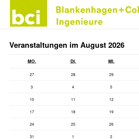
Veranstaltungen im August 2026
MONTAG
DIENSTAG
MITTWOCH
MO.
DI.
MI.
27.
28.
29.
27
28
29
Juli
Juli
Juli
3.
4.
5.
3
4
5
2026
2026
2026
August
August
August
10.
11.
12.
10
11
12
2026
2026
2026
August
August
August
17.
18.
19.
17
18
19
2026
2026
2026
August
August
August
24.
25.
26.
24
25
26
2026
2026
2026
August
August
August
31.
1.
2.
31
1
2
2026
2026
2026