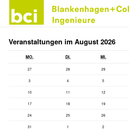
Veranstaltungen im August 2026
MONTAG
DIENSTAG
MITTWOCH
MO.
DI.
MI.
27.
28.
29.
27
28
29
Juli
Juli
Juli
3.
4.
5.
3
4
5
2026
2026
2026
August
August
August
10.
11.
12.
10
11
12
2026
2026
2026
August
August
August
17.
18.
19.
17
18
19
2026
2026
2026
August
August
August
24.
25.
26.
24
25
26
2026
2026
2026
August
August
August
31.
1.
2.
31
1
2
2026
2026
2026