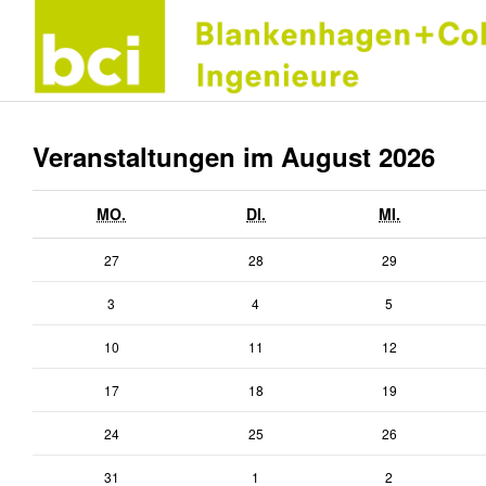
Veranstaltungen im August 2026
MONTAG
DIENSTAG
MITTWOCH
MO.
DI.
MI.
27.
28.
29.
27
28
29
Juli
Juli
Juli
3.
4.
5.
3
4
5
2026
2026
2026
August
August
August
10.
11.
12.
10
11
12
2026
2026
2026
August
August
August
17.
18.
19.
17
18
19
2026
2026
2026
August
August
August
24.
25.
26.
24
25
26
2026
2026
2026
August
August
August
31.
1.
2.
31
1
2
2026
2026
2026